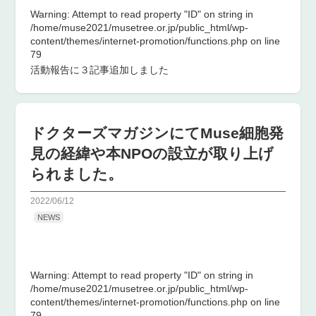
Warning
: Attempt to read property "ID" on string in
/home/muse2021/musetree.or.jp/public_html/wp-
content/themes/internet-promotion/functions.php
on line
79
活動報告に３記事追加しました
ドクターズマガジンにてMuse細胞発
見の経緯や本NPOの設立が取り上げ
られました。
2022/06/12
NEWS
Warning
: Attempt to read property "ID" on string in
/home/muse2021/musetree.or.jp/public_html/wp-
content/themes/internet-promotion/functions.php
on line
79