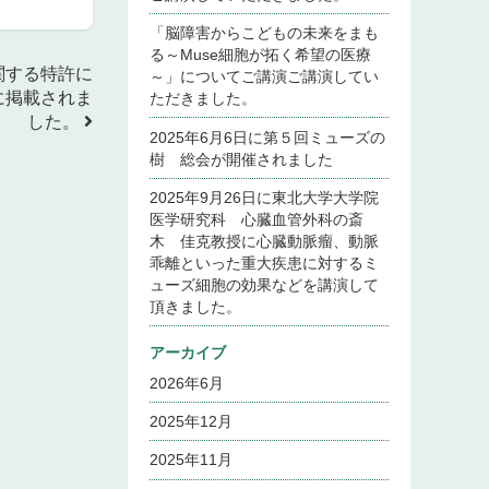
「脳障害からこどもの未来をまも
る～Muse細胞が拓く希望の医療
に関する特許に
～」についてご講演ご講演してい
bに掲載されま
ただきました。
した。
2025年6月6日に第５回ミューズの
樹 総会が開催されました
2025年9月26日に東北大学大学院
医学研究科 心臓血管外科の斎
木 佳克教授に心臓動脈瘤、動脈
乖離といった重大疾患に対するミ
ューズ細胞の効果などを講演して
頂きました。
アーカイブ
2026年6月
2025年12月
2025年11月